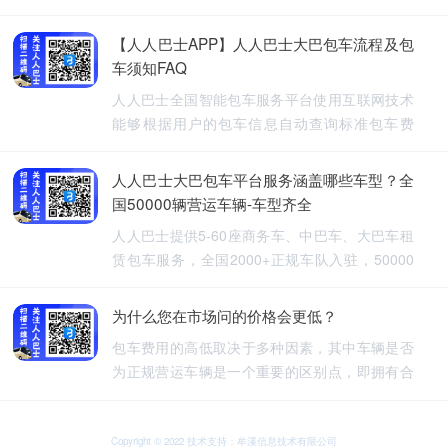
【人人巴士APP】人人巴士大巴包车流程及包
车须知FAQ
人人巴士全国智能包车服务平台使用互联网技术
能够根据用户的包车信息自动查询标准包车费
用，提供5-60座旅游包车、企业班车、长途包
车、长期包车、接送飞机、厂班车、校车、婚庆
人人巴士大巴包车平台服务涵盖哪些车型？全
租车等包车带司机服务。
国50000辆营运车辆-车型齐全
人人巴士提供5-60座商务车、中巴车、大巴车租
赁包车服务，全国2000+正规车队入驻，50000
余车辆供您选择，包车车型齐全。人人巴士-让出
行更安全
为什么您在市场问的价格会更低？
包车费用的高低取决于多种因素，其中车辆是否
为正规营运车辆是一个重要的区别点，即拥有合
法营运资质的车辆，通常会有更高的包车费用，
非营运车辆，即那些没有合法营运资质的车辆，
可能会提供较低的包车费用，因为它们不需要承
Copyright © 2022 技术支持：牟溪信息技术有限公司