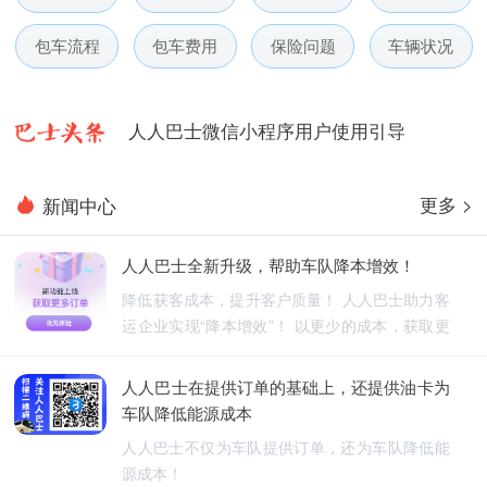
人人巴士春节放假通知-杭州包车网
包车流程
包车费用
保险问题
车辆状况
人人巴士电话包车5月数据榜
人人巴士微信小程序用户使用引导
人人巴士国庆放假通知-杭州包车网
更多 >
新闻中心
人人巴士五一放假通知-杭州包车网
人人巴士全新升级，帮助车队降本增效！
人人巴士春节放假通知-杭州包车网
降低获客成本，提升客户质量！ 人人巴士助力客
运企业实现“降本增效”！ 以更少的成本，获取更
人人巴士电话包车5月数据榜
优质的订单！
人人巴士在提供订单的基础上，还提供油卡为
车队降低能源成本
人人巴士不仅为车队提供订单，还为车队降低能
源成本！