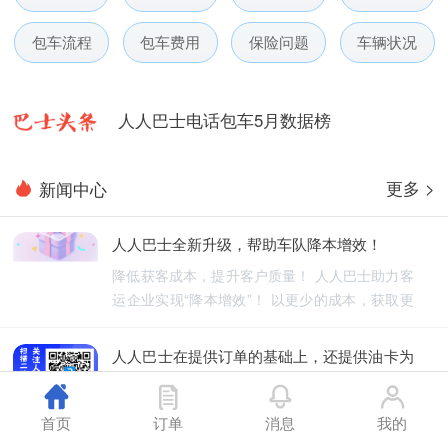
人人巴士春节放假通知-杭州包车网
包车流程
包车费用
保险问题
车辆状况
人人巴士电话包车5月数据榜
人人巴士微信小程序用户使用引导
人人巴士国庆放假通知-杭州包车网
更多 >
新闻中心
人人巴士五一放假通知-杭州包车网
人人巴士全新升级，帮助车队降本增效！
降低获客成本，提升客户质量！ 人人巴士助力客
人人巴士春节放假通知-杭州包车网
运企业实现“降本增效”！ 以更少的成本，获取更
优质的订单！
人人巴士电话包车5月数据榜
人人巴士在提供订单的基础上，还提供油卡为
车队降低能源成本
人人巴士不仅为车队提供订单，还为车队降低能
首页
订单
消息
我的
源成本！