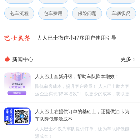
人人巴士春节放假通知-杭州包车网
包车流程
包车费用
保险问题
车辆状况
人人巴士电话包车5月数据榜
人人巴士微信小程序用户使用引导
人人巴士国庆放假通知-杭州包车网
更多 >
新闻中心
人人巴士五一放假通知-杭州包车网
人人巴士全新升级，帮助车队降本增效！
人人巴士春节放假通知-杭州包车网
降低获客成本，提升客户质量！ 人人巴士助力客
运企业实现“降本增效”！ 以更少的成本，获取更
人人巴士电话包车5月数据榜
优质的订单！
人人巴士在提供订单的基础上，还提供油卡为
车队降低能源成本
人人巴士不仅为车队提供订单，还为车队降低能
源成本！