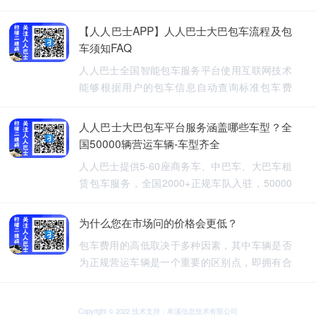
【人人巴士APP】人人巴士大巴包车流程及包
车须知FAQ
人人巴士全国智能包车服务平台使用互联网技术
能够根据用户的包车信息自动查询标准包车费
用，提供5-60座旅游包车、企业班车、长途包
车、长期包车、接送飞机、厂班车、校车、婚庆
人人巴士大巴包车平台服务涵盖哪些车型？全
租车等包车带司机服务。
国50000辆营运车辆-车型齐全
人人巴士提供5-60座商务车、中巴车、大巴车租
赁包车服务，全国2000+正规车队入驻，50000
余车辆供您选择，包车车型齐全。人人巴士-让出
行更安全
为什么您在市场问的价格会更低？
包车费用的高低取决于多种因素，其中车辆是否
为正规营运车辆是一个重要的区别点，即拥有合
法营运资质的车辆，通常会有更高的包车费用，
非营运车辆，即那些没有合法营运资质的车辆，
可能会提供较低的包车费用，因为它们不需要承
Copyright © 2022 技术支持：牟溪信息技术有限公司