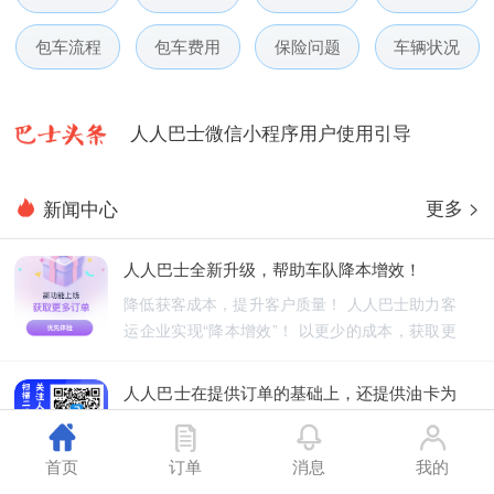
人人巴士春节放假通知-杭州包车网
包车流程
包车费用
保险问题
车辆状况
人人巴士电话包车5月数据榜
人人巴士微信小程序用户使用引导
人人巴士国庆放假通知-杭州包车网
更多 >
新闻中心
人人巴士五一放假通知-杭州包车网
人人巴士全新升级，帮助车队降本增效！
人人巴士春节放假通知-杭州包车网
降低获客成本，提升客户质量！ 人人巴士助力客
运企业实现“降本增效”！ 以更少的成本，获取更
人人巴士电话包车5月数据榜
优质的订单！
人人巴士在提供订单的基础上，还提供油卡为
车队降低能源成本
人人巴士不仅为车队提供订单，还为车队降低能
首页
订单
消息
我的
源成本！