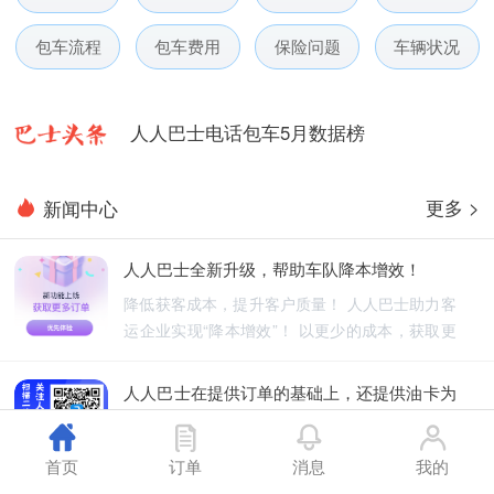
包车流程
包车费用
保险问题
车辆状况
人人巴士春节放假通知-杭州包车网
人人巴士电话包车5月数据榜
人人巴士微信小程序用户使用引导
更多 >
新闻中心
人人巴士国庆放假通知-杭州包车网
人人巴士全新升级，帮助车队降本增效！
人人巴士五一放假通知-杭州包车网
降低获客成本，提升客户质量！ 人人巴士助力客
运企业实现“降本增效”！ 以更少的成本，获取更
人人巴士春节放假通知-杭州包车网
优质的订单！
人人巴士在提供订单的基础上，还提供油卡为
人人巴士电话包车5月数据榜
车队降低能源成本
人人巴士不仅为车队提供订单，还为车队降低能
首页
订单
消息
我的
源成本！