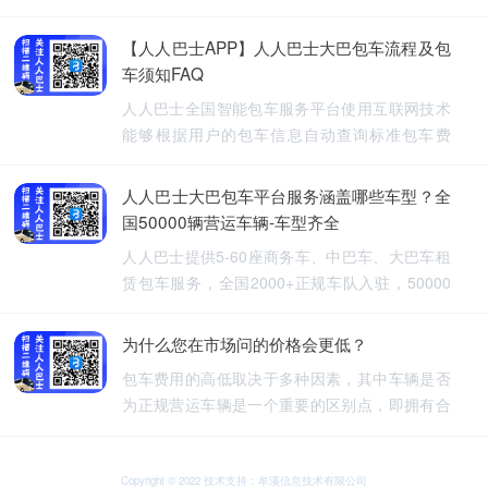
【人人巴士APP】人人巴士大巴包车流程及包
车须知FAQ
人人巴士全国智能包车服务平台使用互联网技术
能够根据用户的包车信息自动查询标准包车费
用，提供5-60座旅游包车、企业班车、长途包
车、长期包车、接送飞机、厂班车、校车、婚庆
人人巴士大巴包车平台服务涵盖哪些车型？全
租车等包车带司机服务。
国50000辆营运车辆-车型齐全
人人巴士提供5-60座商务车、中巴车、大巴车租
赁包车服务，全国2000+正规车队入驻，50000
余车辆供您选择，包车车型齐全。人人巴士-让出
行更安全
为什么您在市场问的价格会更低？
包车费用的高低取决于多种因素，其中车辆是否
为正规营运车辆是一个重要的区别点，即拥有合
法营运资质的车辆，通常会有更高的包车费用，
非营运车辆，即那些没有合法营运资质的车辆，
可能会提供较低的包车费用，因为它们不需要承
Copyright © 2022 技术支持：牟溪信息技术有限公司