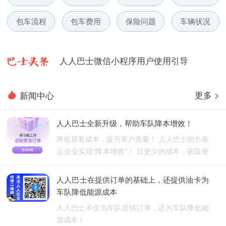
人人巴士春节放假通知-杭州包车网
包车流程
包车费用
保险问题
车辆状况
人人巴士电话包车5月数据榜
人人巴士微信小程序用户使用引导
人人巴士国庆放假通知-杭州包车网
更多 >
新闻中心
人人巴士五一放假通知-杭州包车网
人人巴士全新升级，帮助车队降本增效！
人人巴士春节放假通知-杭州包车网
降低获客成本，提升客户质量！ 人人巴士助力客
运企业实现“降本增效”！ 以更少的成本，获取更
人人巴士电话包车5月数据榜
优质的订单！
人人巴士在提供订单的基础上，还提供油卡为
车队降低能源成本
人人巴士不仅为车队提供订单，还为车队降低能
源成本！