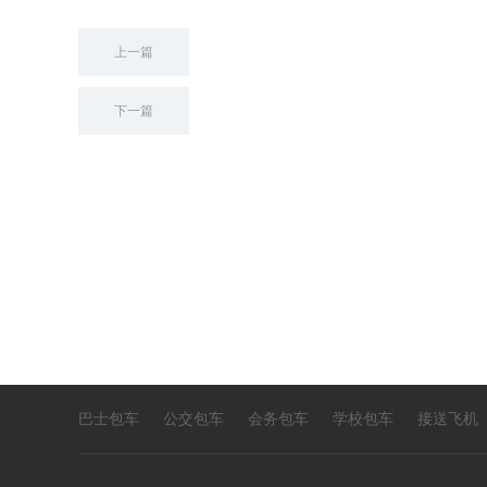
上一篇
下一篇
巴士包车
公交包车
会务包车
学校包车
接送飞机