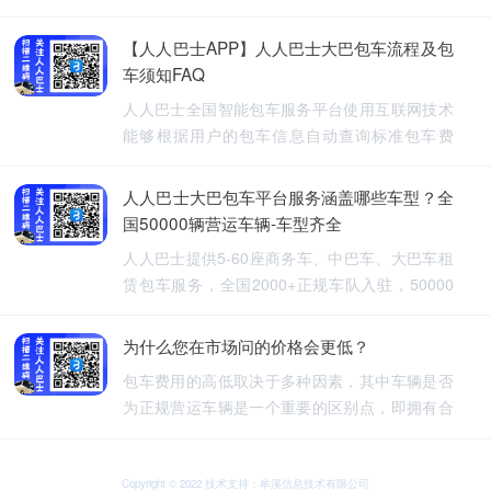
【人人巴士APP】人人巴士大巴包车流程及包
车须知FAQ
人人巴士全国智能包车服务平台使用互联网技术
能够根据用户的包车信息自动查询标准包车费
用，提供5-60座旅游包车、企业班车、长途包
车、长期包车、接送飞机、厂班车、校车、婚庆
人人巴士大巴包车平台服务涵盖哪些车型？全
租车等包车带司机服务。
国50000辆营运车辆-车型齐全
人人巴士提供5-60座商务车、中巴车、大巴车租
赁包车服务，全国2000+正规车队入驻，50000
余车辆供您选择，包车车型齐全。人人巴士-让出
行更安全
为什么您在市场问的价格会更低？
包车费用的高低取决于多种因素，其中车辆是否
为正规营运车辆是一个重要的区别点，即拥有合
法营运资质的车辆，通常会有更高的包车费用，
非营运车辆，即那些没有合法营运资质的车辆，
可能会提供较低的包车费用，因为它们不需要承
Copyright © 2022 技术支持：牟溪信息技术有限公司