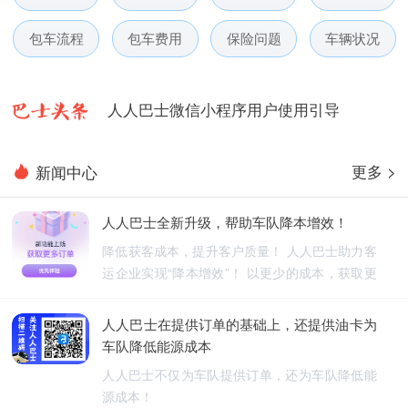
人人巴士春节放假通知-杭州包车网
包车流程
包车费用
保险问题
车辆状况
人人巴士电话包车5月数据榜
人人巴士微信小程序用户使用引导
人人巴士国庆放假通知-杭州包车网
更多 >
新闻中心
人人巴士五一放假通知-杭州包车网
人人巴士全新升级，帮助车队降本增效！
人人巴士春节放假通知-杭州包车网
降低获客成本，提升客户质量！ 人人巴士助力客
运企业实现“降本增效”！ 以更少的成本，获取更
人人巴士电话包车5月数据榜
优质的订单！
人人巴士在提供订单的基础上，还提供油卡为
车队降低能源成本
人人巴士不仅为车队提供订单，还为车队降低能
源成本！